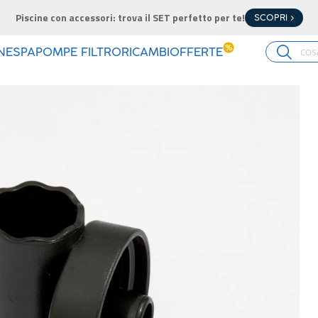
Piscine con accessori: trova il SET perfetto per te!
SCOPRI >
%
INE
SPA
POMPE FILTRO
RICAMBI
OFFERTE