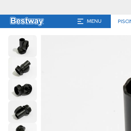
MENU
PISC