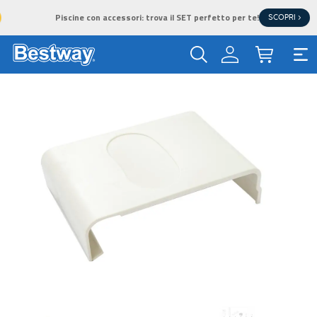
Piscine con accessori: trova il SET perfetto per te!
SCOPRI >