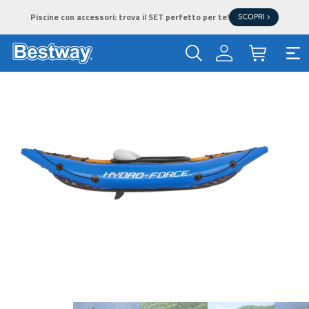
Piscine con accessori: trova il SET perfetto per te!
SCOPRI >