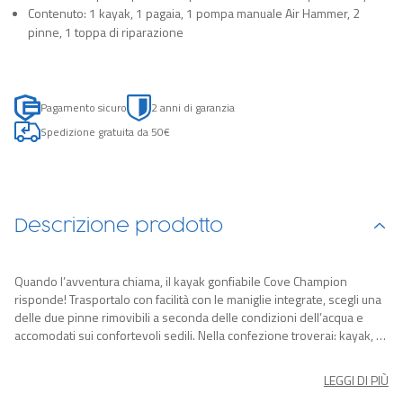
Contenuto: 1 kayak, 1 pagaia, 1 pompa manuale Air Hammer, 2
pinne, 1 toppa di riparazione
Pagamento sicuro
2 anni di garanzia
Spedizione gratuita da 50€
Descrizione prodotto
Quando l’avventura chiama, il kayak gonfiabile Cove Champion
risponde! Trasportalo con facilità con le maniglie integrate, scegli una
delle due pinne rimovibili a seconda delle condizioni dell’acqua e
accomodati sui confortevoli sedili. Nella confezione troverai: kayak, 1
pagaia, pompa a mano, 2 pinne, toppa di riparazione.
LEGGI DI PIÙ