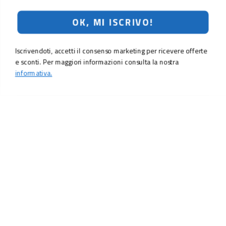
OK, MI ISCRIVO!
Iscrivendoti, accetti il consenso marketing per ricevere offerte
e sconti. Per maggiori informazioni consulta la nostra
informativa.
119,00 €
Aggiungi al carrello
LO SCONTO TI ASPETTA. ISCRIVITI!
Inserisci la tua e-mail per ricevere subito il
10% di sconto
sul tuo
prossimo ordine.
Email
MI ISCRIVO!
Iscrivendoti, accetti il consenso marketing per ricevere offerte e sconti.