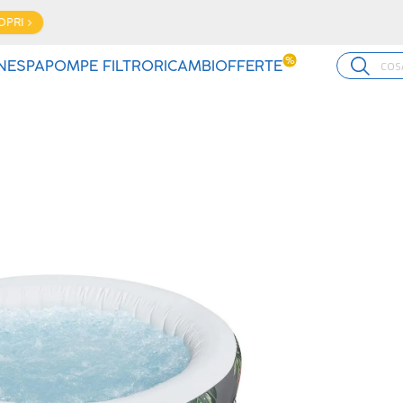
Piscine con accessori: trova il SET perfetto per te!
SCOPRI
%
INE
SPA
POMPE FILTRO
RICAMBI
OFFERTE