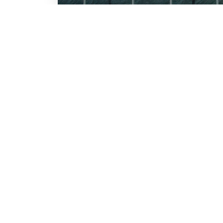
LO SCONTO TI ASPETTA. IS
BESTWAY
Inserisci la tua e-mail per ricevere s
Chi siamo
Lavora con noi
Email
Iscrivendoti, accetti il consenso marke
nostra
informativa.
Vuoi ricevere promozioni pers
profiling
Sì, accetto il consenso profi