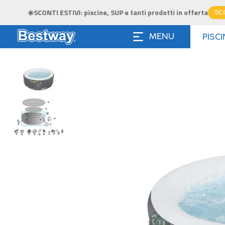
MENU
PISC