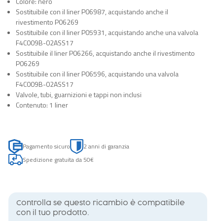
Colore: nero
Sostituibile con il liner P06987, acquistando anche il
rivestimento P06269
Sostituibile con il liner P05931, acquistando anche una valvola
F4C009B-02ASS17
Sostituibile il liner P06266, acquistando anche il rivestimento
P06269
Sostituibile con il liner P06596, acquistando una valvola
F4C009B-02ASS17
Valvole, tubi, guarnizioni e tappi non inclusi
Contenuto: 1 liner
Pagamento sicuro
2 anni di garanzia
Spedizione gratuita da 50€
Controlla se questo ricambio è compatibile
con il tuo prodotto.