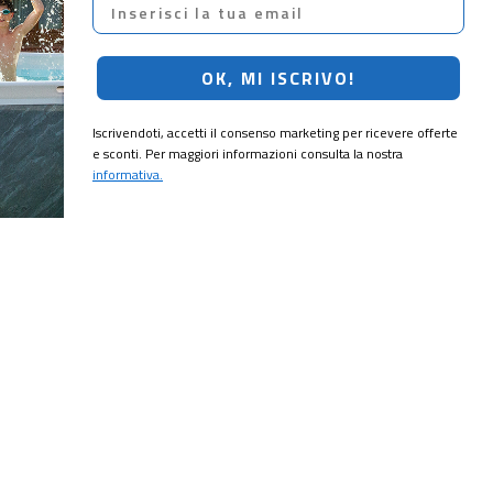
Email
OK, MI ISCRIVO!
Iscrivendoti, accetti il consenso marketing per ricevere offerte
e sconti. Per maggiori informazioni consulta la nostra
informativa.
CRIVITI!
ubito il
10% di sconto
sul tuo prossimo ordine.
MI ISCRIVO!
ting per ricevere offerte e sconti. Per maggiori informazioni consulta la