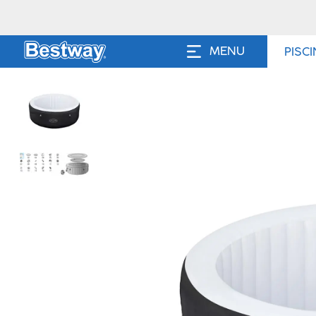
MENU
PISC