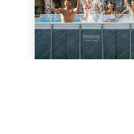
LO SCONTO TI ASPETTA. IS
BESTWAY
Inserisci la tua e-mail per ricevere s
Chi siamo
Lavora con noi
Email
Iscrivendoti, accetti il consenso marke
nostra
informativa.