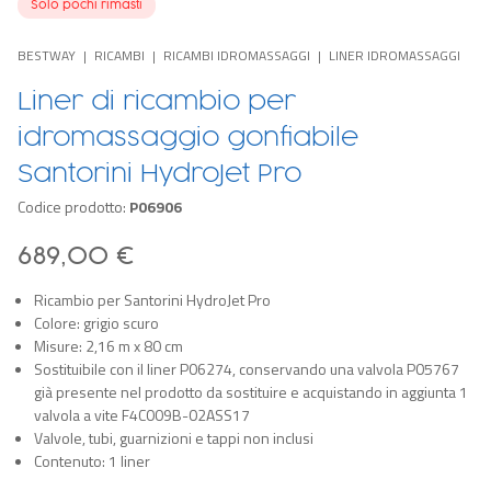
Solo pochi rimasti
BESTWAY
RICAMBI
RICAMBI IDROMASSAGGI
LINER IDROMASSAGGI
Liner di ricambio per
idromassaggio gonfiabile
Santorini HydroJet Pro
Codice prodotto:
P06906
689,00 €
Ricambio per Santorini HydroJet Pro
Colore: grigio scuro
Misure: 2,16 m x 80 cm
Sostituibile con il liner P06274, conservando una valvola P05767
già presente nel prodotto da sostituire e acquistando in aggiunta 1
valvola a vite F4C009B-02ASS17
Valvole, tubi, guarnizioni e tappi non inclusi
Contenuto: 1 liner