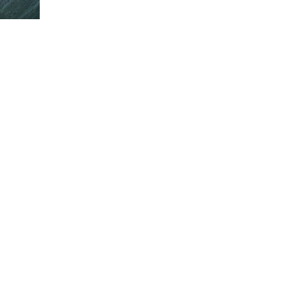
CRIVITI!
ubito il
10% di sconto
sul tuo prossimo ordine.
MI ISCRIVO!
ting per ricevere offerte e sconti. Per maggiori informazioni consulta la
onalizzate in base alle tue preferenze?
lazione