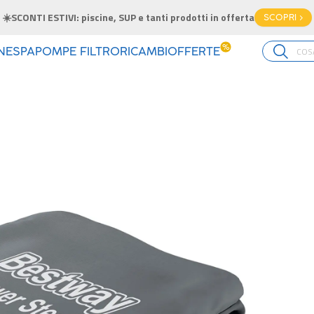
☀️SCONTI ESTIVI: piscine, SUP e tanti prodotti in offerta
SCOPRI >
%
INE
SPA
POMPE FILTRO
RICAMBI
OFFERTE