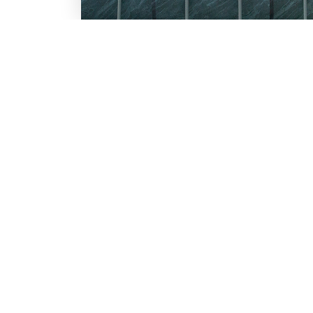
LO SCONTO TI ASPETTA. IS
BESTWAY
Inserisci la tua e-mail per ricevere s
Chi siamo
Lavora con noi
Email
Iscrivendoti, accetti il consenso marke
nostra
informativa.
Vuoi ricevere promozioni pers
profiling
Sì, accetto il consenso profi