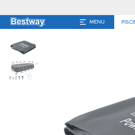
MENU
PISC