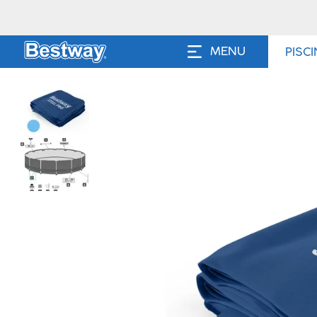
MENU
PISC