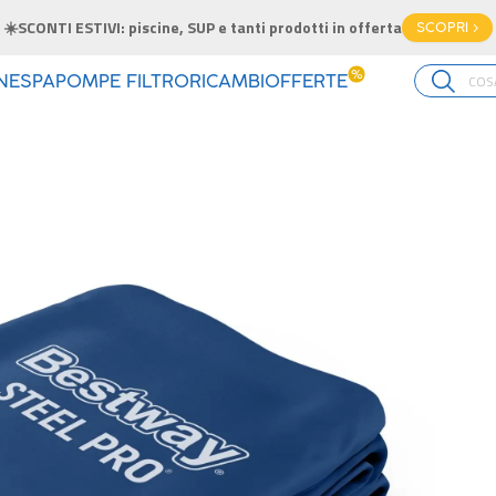
☀️SCONTI ESTIVI: piscine, SUP e tanti prodotti in offerta
SCOPRI >
%
INE
SPA
POMPE FILTRO
RICAMBI
OFFERTE