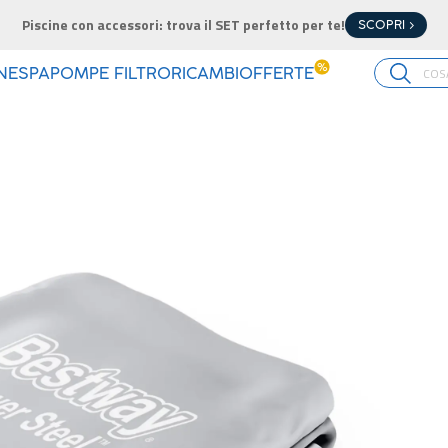
Piscine con accessori: trova il SET perfetto per te!
SCOPRI >
%
INE
SPA
POMPE FILTRO
RICAMBI
OFFERTE