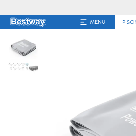
MENU
PISC