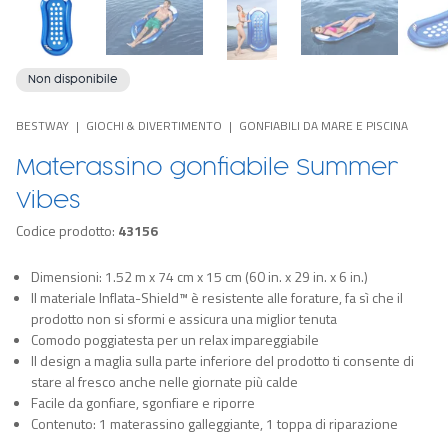
Non disponibile
BESTWAY
GIOCHI & DIVERTIMENTO
GONFIABILI DA MARE E PISCINA
Materassino gonfiabile Summer
Vibes
Codice prodotto:
43156
Dimensioni: 1.52 m x 74 cm x 15 cm (60 in. x 29 in. x 6 in.)
Il materiale Inflata-Shield™ è resistente alle forature, fa sì che il
prodotto non si sformi e assicura una miglior tenuta
Comodo poggiatesta per un relax impareggiabile
Il design a maglia sulla parte inferiore del prodotto ti consente di
stare al fresco anche nelle giornate più calde
Facile da gonfiare, sgonfiare e riporre
Contenuto: 1 materassino galleggiante, 1 toppa di riparazione