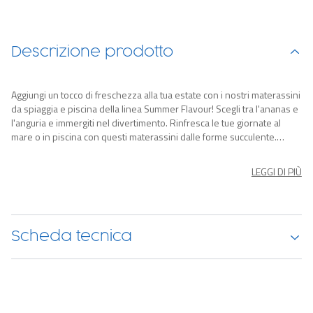
Descrizione prodotto
Aggiungi un tocco di freschezza alla tua estate con i nostri materassini
da spiaggia e piscina della linea Summer Flavour! Scegli tra l'ananas e
l'anguria e immergiti nel divertimento. Rinfresca le tue giornate al
mare o in piscina con questi materassini dalle forme succulente.
Questi accessori saranno i compagni perfetti per le tue avventure
estive, aggiungendo un tocco di allegria e colore alla tua estate.
LEGGI DI PIÙ
Acquista ora e goditi al massimo l'estate, rendendo ogni momento
ancora più speciale!
Scheda tecnica