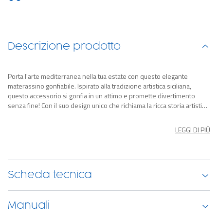
Descrizione prodotto
Porta l'arte mediterranea nella tua estate con questo elegante
materassino gonfiabile. Ispirato alla tradizione artistica siciliana,
questo accessorio si gonfia in un attimo e promette divertimento
senza fine! Con il suo design unico che richiama la ricca storia artistica
del Mediterraneo, questo materassino è l'accessorio perfetto per chi
desidera un'estate all'insegna della cultura e del relax. Sia che tu stia
LEGGI DI PIÙ
prendendo il sole in spiaggia o rilassandoti in piscina, questo
materassino ti farà sentire come un vero e proprio connubio di arte e
divertimento.
Scheda tecnica
Manuali