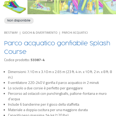
Non disponibile
BESTWAY
GIOCHI & DIVERTIMENTO
PARCHI ACQUATICI
Parco acquatico gonfiabile Splash
Course
Codice prodotto:
53387-4
Dimensioni: 7.10 m x 3.10 m x 2.65 m (23 ft. 4 in. x 10 ft. 2 in. x 8 ft. 8
in.)
Il ventilatore 220-240 V gonfia il parco acquatico in 2 minuti
Lo scivolo a due corsie è perfetto per gareggiare
Percorso ad ostacoli con punchingballs, pallone-fontana e muro
d'acqua
Include 6 bandierine per il gioco della staffetta
Materiale a doppia cucitura per una maggiore durata
Capacità peso massima: 54 kg (120 lbs)