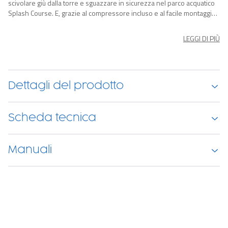
scivolare giù dalla torre e sguazzare in sicurezza nel parco acquatico
Splash Course. E, grazie al compressore incluso e al facile montaggio,
non dovranno aspettare molto. Splash Course può essere usato da
10 bambini contemporaneamente. Nella confezione troverai: parco
LEGGI DI PIÙ
acquatico, compressore (picchetti inclusi), kit di riparazione con toppe
assortite, custodia, 10 pioli di ancoraggio, pallone-fontana, 6
bandierine, manichetta per l’acqua.
Dettagli del prodotto
Scheda tecnica
Manuali