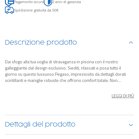
Pagamento sicuro
2 anni di garanzia
Spedizione gratuita da 50€
Descrizione prodotto
Dai sfogo alla tua voglia di stravaganza in piscina con il nostro
galleggiante dal design esclusivo. Siediti, rilassati e posa tutto il
giorno su questo lussuoso Pegaso, impreziosito da dettagli dorati
scintillanti e maniglie robuste che offrono comfort totale. Non
perdere l'opportunità di portare a casa questo pezzo unico, un vero
simbolo di eleganza e stile. Clicca qui per acquistarlo ora e preparati a
LEGGI DI PIÙ
vivere un'estate di puro lusso in piscina, dove ogni momento sarà
una celebrazione del tuo spirito stravagante.
Dettagli del prodotto