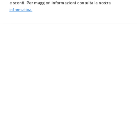
e sconti. Per maggiori informazioni consulta la nostra
informativa.
LO SCONTO TI ASPETTA. ISCRIVITI!
Inserisci la tua e-mail per ricevere subito il
10% di sconto
sul tuo
prossimo ordine.
Email
MI ISCRIVO!
Iscrivendoti, accetti il consenso marketing per ricevere offerte e sconti.
Per maggiori informazioni consulta la nostra
informativa.
Vuoi ricevere promozioni personalizzate in base alle
tue preferenze?
profiling