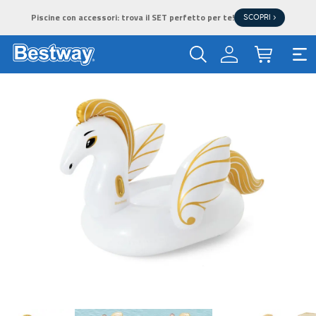
Piscine con accessori: trova il SET perfetto per te!
SCOPRI >