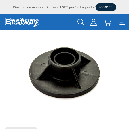
Piscine con accessori: trova il SET perfetto per te!
SCOPRI >