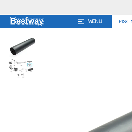
MENU
PISC