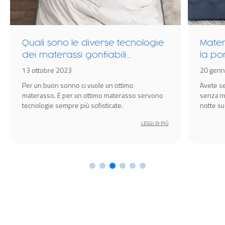
Quali sono le diverse tecnologie
Mater
dei materassi gonfiabili
la po
Bestway?
13 ottobre 2023
20 genn
Per un buon sonno ci vuole un ottimo
Avete se
materasso. E per un ottimo materasso servono
senza ma
tecnologie sempre più sofisticate.
notte su
LEGGI DI PIÙ