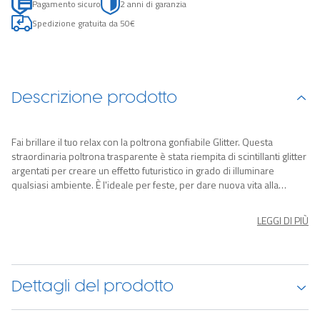
Pagamento sicuro
2 anni di garanzia
Spedizione gratuita da 50€
Descrizione prodotto
Fai brillare il tuo relax con la poltrona gonfiabile Glitter. Questa
straordinaria poltrona trasparente è stata riempita di scintillanti glitter
argentati per creare un effetto futuristico in grado di illuminare
qualsiasi ambiente. È l'ideale per feste, per dare nuova vita alla
stanza dei bambini o per rilassarsi su una veranda all'aperto. La
poltrona Glitter è progettata per l'uso sia in interni che all'aperto ed è
LEGGI DI PIÙ
perfetta per rendere speciale una giornata in spiaggia o un viaggio in
campeggio. Lascia brillare la personalità del tuo bambino, sia in casa
che all'aperto, con la poltrona gonfiabile Glitter.
Dettagli del prodotto