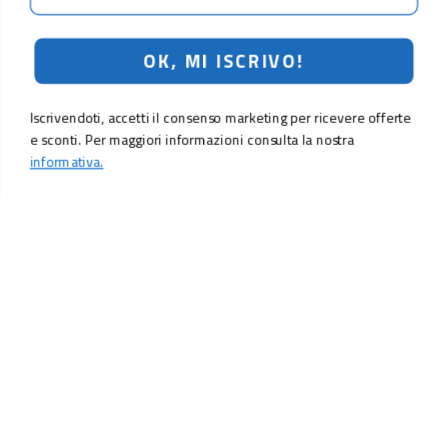
OK, MI ISCRIVO!
Iscrivendoti, accetti il consenso marketing per ricevere offerte
e sconti. Per maggiori informazioni consulta la nostra
informativa.
LO SCONTO TI ASPETTA. ISCRIVITI!
Inserisci la tua e-mail per ricevere subito il
10% di sconto
sul tuo
prossimo ordine.
Email
MI ISCRIVO!