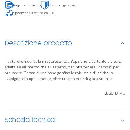
Pagamento sicuro
2 anni di garanzia
Spedizione gratuita da 50€
Descrizione prodotto
Il salterello BounceJam rappresenta un'opzione divertente e sicura,
adatta sia all'interno che all'esterno, per intrattenere i bambini per
ore intere. Dotato di una base gonfiabile robusta e di lati che lo
avvolgono completamente, offre un ambiente di gioco sicuro e
protetto per i più piccoli. Gli inserti vivaci e colorati sulla base e sui lati
cattureranno l'attenzione e l'entusiasmo dei bambini di ogni età. La
LEGGI DI PIÙ
sua struttura solida è progettata per resistere, sopportando salti,
rimbalzi e acrobazie senza problemi. Inoltre, due piccole aperture,
una su ciascun lato, consentono ai bambini di entrare e uscire
agevolmente, promuovendo l'indipendenza e la libertà di
movimento. Il salterello favorisce lo sviluppo delle abilità motorie, la
Scheda tecnica
coordinazione occhio-mano, la destrezza e la percezione spaziale