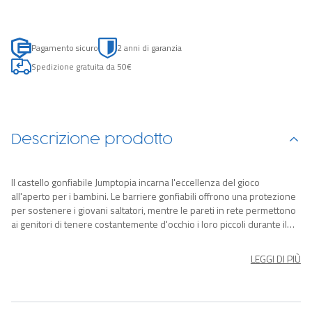
Pagamento sicuro
2 anni di garanzia
Spedizione gratuita da 50€
Descrizione prodotto
Il castello gonfiabile Jumptopia incarna l'eccellenza del gioco
all'aperto per i bambini. Le barriere gonfiabili offrono una protezione
per sostenere i giovani saltatori, mentre le pareti in rete permettono
ai genitori di tenere costantemente d'occhio i loro piccoli durante il
gioco. Grazie ai suoi colori vivaci e accattivanti, il bouncer Jumptopia è
un intrattenimento straordinario che si adatta perfettamente a
LEGGI DI PIÙ
qualsiasi stagione, sia all'interno che all'esterno. Durante i mesi estivi,
basta trasferire la piscina all'aperto e riempirla d'acqua per offrire ai
bambini momenti di relax e divertimento. Durante l'inverno, basta
gonfiare la piscina all'interno e trasformarla in un'area di gioco con