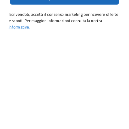
Iscrivendoti, accetti il consenso marketing per ricevere offerte
e sconti. Per maggiori informazioni consulta la nostra
informativa.
LO SCONTO TI ASPETTA. ISCRIVITI!
Inserisci la tua e-mail per ricevere subito il
10% di sconto
sul tuo
prossimo ordine.
Email
MI ISCRIVO!
Iscrivendoti, accetti il consenso marketing per ricevere offerte e sconti.
Per maggiori informazioni consulta la nostra
informativa.
Vuoi ricevere promozioni personalizzate in base alle