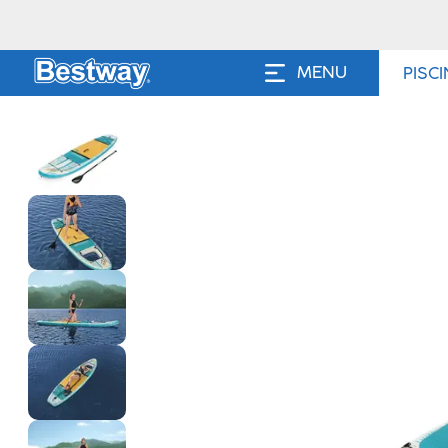
MENU
PISC