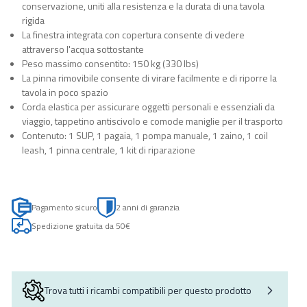
conservazione, uniti alla resistenza e la durata di una tavola
rigida
La finestra integrata con copertura consente di vedere
attraverso l'acqua sottostante
Peso massimo consentito: 150 kg (330 lbs)
La pinna rimovibile consente di virare facilmente e di riporre la
tavola in poco spazio
Corda elastica per assicurare oggetti personali e essenziali da
viaggio, tappetino antiscivolo e comode maniglie per il trasporto
Contenuto: 1 SUP, 1 pagaia, 1 pompa manuale, 1 zaino, 1 coil
leash, 1 pinna centrale, 1 kit di riparazione
Pagamento sicuro
2 anni di garanzia
Spedizione gratuita da 50€
Trova tutti i ricambi compatibili per questo prodotto