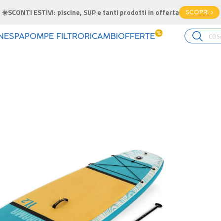
☀️SCONTI ESTIVI: piscine, SUP e tanti prodotti in offerta
SCOPRI >
%
INE
SPA
POMPE FILTRO
RICAMBI
OFFERTE