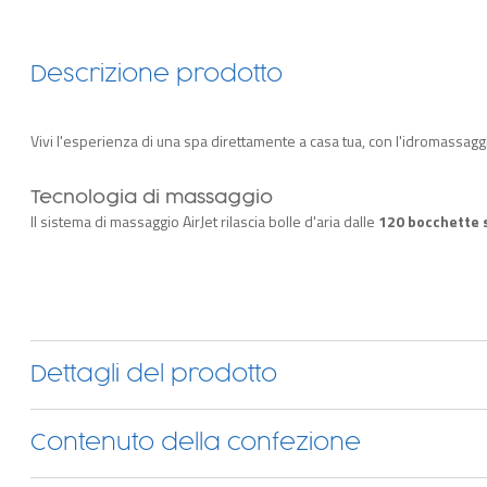
Descrizione prodotto
Vivi l'esperienza di una spa direttamente a casa tua, con l'idromassagg
Tecnologia di massaggio
Il sistema di massaggio AirJet rilascia bolle d'aria dalle
120 bocchette 
rilassante.
L'acqua raggiunge una temperatura di 40 °C
, grazie al
congelamento dell'acqua quando l'idromassaggio non è in uso.
Pompa multifunzione
La pompa multifunzione esterna
gonfia la vasca, riscalda l'acqua, g
controllo è facilmente raggiungibile dall'interno della vasca e include u
Dettagli del prodotto
Struttura e design
Contenuto della confezione
Grazie all'innovativo
materiale multistrato EnergySense
delle paret
di vista energetico
rispetto agli idromassaggi gonfiabili tradizionali, per