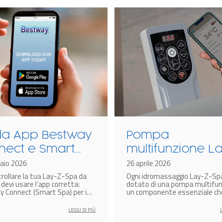
da App Bestway
Pompa
nect e Smart
multifunzione L
: Come
aio 2026
Z-Spa: cos’è e 
26 aprile 2026
trollare la tua Lay-Z-Spa da
Ogni idromassaggio Lay-Z-Sp
egare Lay-Z-
funziona?
devi usare l’app corretta:
dotato di una pompa multifun
allo
 Connect (Smart Spa) per i
un componente essenziale ch
dal 2025 (codice V02) o
consente di gestire in modo s
rtphone
 Smart Hub per i modelli fino
e intuitivo tutte le funzioni pri
LEGGI DI PIÙ
(codice V01).
della spa: riscaldamento dell’