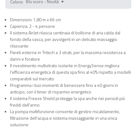
Colore:
Dimensioni: 1,80 m x 66 cm
Capienza: 2 - 4 persone
Il sistema AirJet rilascia centinaia di bollicine di aria calda dal
fondo della vasca, per avvolgerti in un delicato massaggio
rilassante
Pareti esterne in Tritech a 3 strati, per la massima resistenza a
danni e forature
Il rivestimento multistrato isolante in EnergySense migliora
l'efficienza energetica di questa spa fino al 40% rispetto a modelli
comparabili sul mercato
Programma i tuoi momenti di benessere fino a 40 giorni in
anticipo, con il timer di risparmio energetico
Il sistema Freeze Shield protegge la spa anche nei periodi più
freddi dell'anno
La pompa multifunzione consente di gestire riscaldamento,
filtrazione dell'acqua e sistema massaggiante in una unica
soluzione