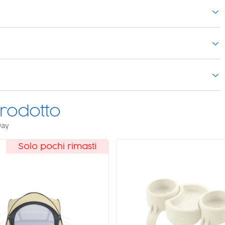
ature e danni.
rodotto
way
Solo pochi rimasti