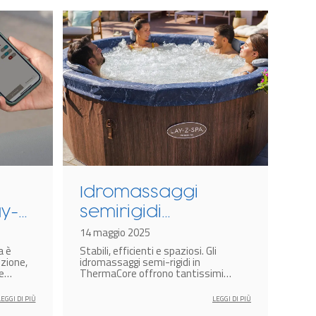
Idromassaggi
Co
ay-
semirigidi
En
come
ThermaCore: più
14 maggio 2025
te
26 g
a è
Stabili, efficienti e spaziosi. Gli
In u
efficienza, più
Th
zione,
idromassaggi semi-rigidi in
come
risparmio!
id
e
ThermaCore offrono tantissimi
gonfi
emplice
vantaggi. Vediamo le tecnologie e le
solu
go
ncipali
funzioni che rendono questi modelli
ampl
LEGGI DI PIÙ
LEGGI DI PIÙ
acqua,
così speciali!
migl