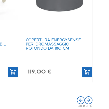
COPERTURA ENERGYSENSE
SAL
ILI
PER IDROMASSAGGIO
CLO
ROTONDO DA 180 CM
119,00 €
16
SCOPRI DI PIÙ