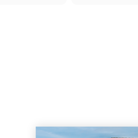
filtraggio, massaggio, gonfiagg
funzioni smart.