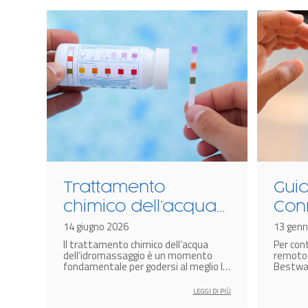
n
Trattamento
Gui
chimico dell’acqua
Con
dell’idromassaggio
14 giugno 2026
Hub
13 genn
 dei
Il trattamento chimico dell’acqua
Per con
gonfiabile: come
coll
 non
dell’idromassaggio è un momento
remoto 
farlo?
Spa 
i
fondamentale per godersi al meglio la
Bestway
propria spa.
modelli 
sma
Bestway
 DI PIÙ
LEGGI DI PIÙ
al 2024 