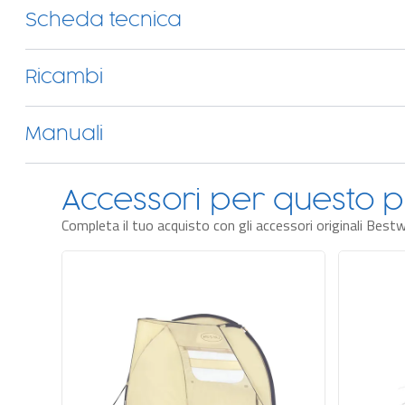
è rivestito da un
triplo strato esterno in Tritech
, per resistere a for
Scheda tecnica
Ricambi
Manuali
Accessori per questo p
Completa il tuo acquisto con gli accessori originali Best