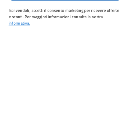
Iscrivendoti, accetti il consenso marketing per ricevere offerte
e sconti. Per maggiori informazioni consulta la nostra
informativa.
LO SCONTO TI ASPETTA. ISCRIVITI!
Inserisci la tua e-mail per ricevere subito il
10% di sconto
sul tuo
prossimo ordine.
Email
MI ISCRIVO!
Iscrivendoti, accetti il consenso marketing per ricevere offerte e sconti.
Per maggiori informazioni consulta la nostra
informativa.
Vuoi ricevere promozioni personalizzate in base alle