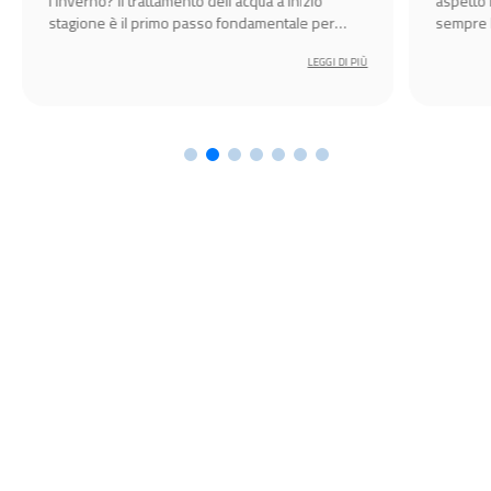
l’inverno? Il trattamento dell’acqua a inizio
aspetto
stagione è il primo passo fondamentale per
sempre l
ottenere un’acqua limpida, sicura e pronta
l’integr
LEGGI DI PIÙ
all’uso.