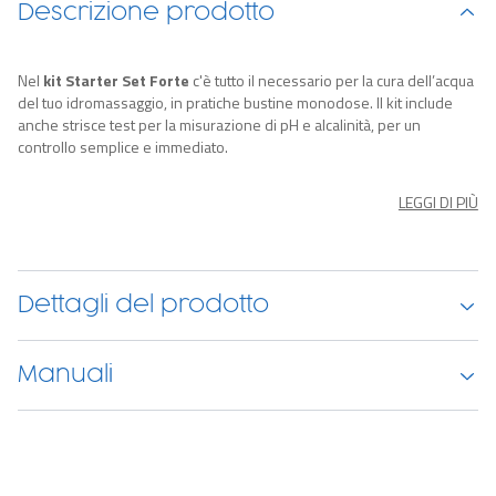
Descrizione prodotto
Nel
kit Starter Set Forte
c'è tutto il necessario per la cura dell’acqua
del tuo idromassaggio, in pratiche bustine monodose. Il kit include
anche strisce test per la misurazione di pH e alcalinità, per un
controllo semplice e immediato.
LEGGI DI PIÙ
Dosaggio e modalità d'uso
Il dosaggio è estremamente semplice: ogni bustina = 1 dose di
prodotto.
Analisi dell’acqua:
utilizza le strisce tester per misurare pH, cloro
e alcalinità
Dettagli del prodotto
Prevenzione calcare e metalli:
aggiungi una bustina di The Metal
& Scale Prevention per prevenire la formazione di calcare e
depositi metallici su pareti e filtri
Manuali
Stabilizzazione dell’alcalinità:
usa una bustina di pH Stabilizer
per aumentare l’alcalinità e mantenere stabile il pH nel tempo.
Regolazione del pH:
se il pH è superiore a 7,6, aggiungi pH Minus;
se il pH è inferiore a 6,8, aggiungi pH Plus
Disinfezione dell’acqua:
dopo l’uso dell'idromassaggio, aggiungi