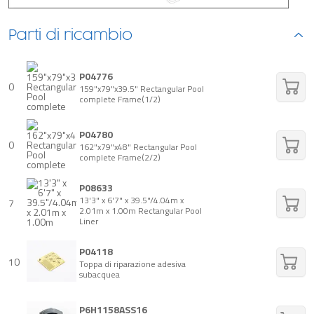
Parti di ricambio
P04776
0
159"x79"x39.5" Rectangular Pool
complete Frame(1/2)
P04780
0
162"x79"x48" Rectangular Pool
complete Frame(2/2)
P08633
13'3" x 6'7" x 39.5"/4.04m x
7
2.01m x 1.00m Rectangular Pool
Liner
P04118
10
Toppa di riparazione adesiva
subacquea
P6H1158ASS16