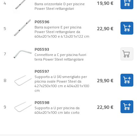
19,90 €
4
Barra orizzontale D per piscine
Power Steel rettangolari
P05596
Barra superiore E per piscina
22,90 €
5
Power Steel rettangolare da
404x201x100 e 412x201x122 cm
P05593
7
Connettore a C per piscina fuori
terra Power Steel rettangolare
P05597
Supporto a U (A) smerigliato per
29,90 €
8
piscina ovale Power Steel da
427x250x100 cm e 404x201x100
cm
P05598
22,90 €
9
Supporto a U per piscina da
404x201x100 cm lato corto