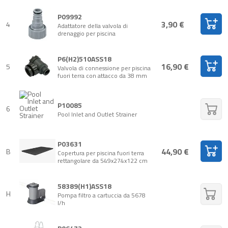
P09992
3,90 €
4
Adattatore della valvola di
drenaggio per piscina
P6(H2)510ASS18
16,90 €
5
Valvola di connessione per piscina
fuori terra con attacco da 38 mm
P10085
6
Pool Inlet and Outlet Strainer
P03631
44,90 €
B
Copertura per piscina fuori terra
rettangolare da 549x274x122 cm
58389(H1)ASS18
H
Pompa filtro a cartuccia da 5678
l/h