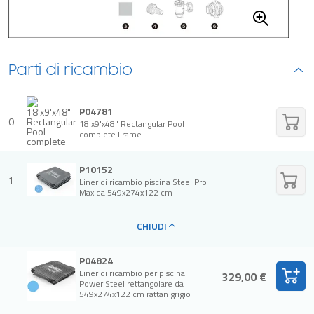
Parti di ricambio
P04781
0
18'x9'x48" Rectangular Pool
complete Frame
P10152
1
Liner di ricambio piscina Steel Pro
Max da 549x274x122 cm
CHIUDI
P04824
Liner di ricambio per piscina
329,00 €
Power Steel rettangolare da
549x274x122 cm rattan grigio