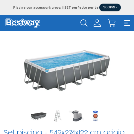
Piscine con accessori: trova il SET perfetto per te!
SCOPRI >
Set piscina - 549x274x122 cm grigio