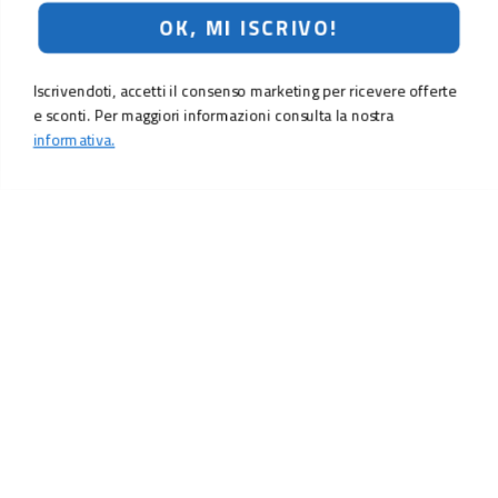
OK, MI ISCRIVO!
Iscrivendoti, accetti il consenso marketing per ricevere offerte
e sconti. Per maggiori informazioni consulta la nostra
informativa.
LO SCONTO TI ASPETTA. ISCRIVITI!
Inserisci la tua e-mail per ricevere subito il
10% di sconto
sul tuo
prossimo ordine.
Email
MI ISCRIVO!
Iscrivendoti, accetti il consenso marketing per ricevere offerte e sconti.
Per maggiori informazioni consulta la nostra
informativa.