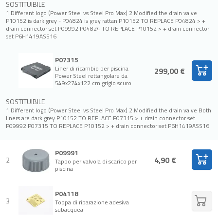
SOSTITUIBILE
1.Different logo (Power Steel vs Steel Pro Max) 2.Modified the drain valve
P10152 is dark grey - P04824 is grey rattan P10152 TO REPLACE P04824 > +
drain connector set P09992 P04824 TO REPLACE P10152 > + drain connector
set P6H1419ASS16
P07315
Liner di ricambio per piscina
299,00 €
Power Steel rettangolare da
549x274x122 cm grigio scuro
SOSTITUIBILE
1.Different logo (Power Steel vs Steel Pro Max) 2.Modified the drain valve Both
liners are dark grey P10152 TO REPLACE P07315 > + drain connector set
P09992 P07315 TO REPLACE P10152 > + drain connector set P6H1419ASS16
P09991
4,90 €
2
Tappo per valvola di scarico per
piscina
P04118
3
Toppa di riparazione adesiva
subacquea