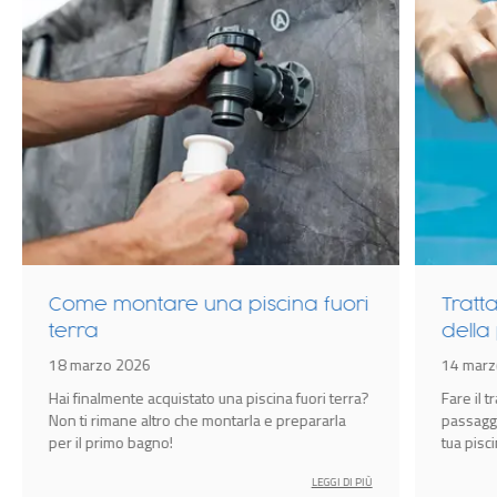
Come montare una piscina fuori
Tratt
terra
della
18 marzo 2026
14 marz
Hai finalmente acquistato una piscina fuori terra?
Fare il 
Non ti rimane altro che montarla e prepararla
passagg
per il primo bagno!
tua pisc
sempre i
LEGGI DI PIÙ