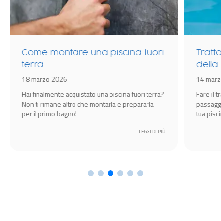
Come montare una piscina fuori
Tratt
terra
della
18 marzo 2026
14 marz
Hai finalmente acquistato una piscina fuori terra?
Fare il 
Non ti rimane altro che montarla e prepararla
passagg
per il primo bagno!
tua pisc
sempre i
LEGGI DI PIÙ