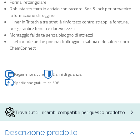
Forma: rettangolare
Robusta struttura in acciaio con raccordi Seal&Lock per prevenire
la formazione di ruggine
Il liner in Tritech a tre strati è rinforzato contro strappi e forature,
per garantire tenuta e durevolezza
Montaggio fai da te senza bisogno di attrezzi
Il set include anche pompa di filtraggio a sabbia e dosatore cloro
ChemConnect
Pagamento sicuro
2 anni di garanzia
Spedizione gratuita da 50€
Trova tutti i ricambi compatibili per questo prodotto
Descrizione prodotto