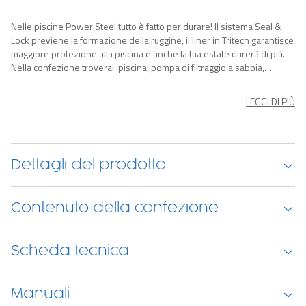
Nelle piscine Power Steel tutto è fatto per durare! Il sistema Seal &
Lock previene la formazione della ruggine, il liner in Tritech garantisce
maggiore protezione alla piscina e anche la tua estate durerà di più.
Nella confezione troverai: piscina, pompa di filtraggio a sabbia,
scaletta di sicurezza, telo di copertura, dosatore cloro ChemConnect,
toppa di riparazione.
LEGGI DI PIÙ
Dettagli del prodotto
Contenuto della confezione
Scheda tecnica
Manuali