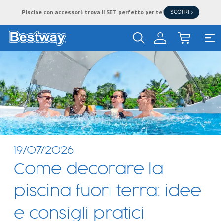
Piscine con accessori: trova il SET perfetto per te!
SCOPRI >
19/07/2026
Come decorare la
piscina fuori terra: idee
e consigli pratici