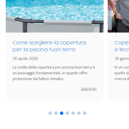
Come scegliere la copertura
Coper
per la piscina fuori terra
e tec
idrom
26 aprile 2026
26 genn
Spa
La scelta della copertura per piscina fuori terra è
In un c
un passaggio fondamentale, in quanto offre
quello d
protezione dai fattori climatici.
ricerca 
amplific
LEGGI DI PIÙ
l’esperi
cruciale 