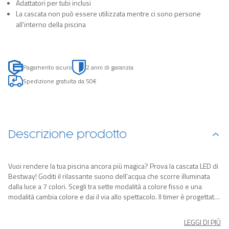
Adattatori per tubi inclusi
La cascata non può essere utilizzata mentre ci sono persone
all'interno della piscina
Pagamento sicuro
2 anni di garanzia
Spedizione gratuita da 50€
Descrizione prodotto
Vuoi rendere la tua piscina ancora più magica? Prova la cascata LED di
Bestway! Goditi il rilassante suono dell'acqua che scorre illuminata
dalla luce a 7 colori. Scegli tra sette modalità a colore fisso e una
modalità cambia colore e dai il via allo spettacolo. Il timer è progettato
per spegnere automaticamente il dispositivo dopo 2 ore, facendoti
risparmiare batteria e durata delle lampadine.
LEGGI DI PIÙ