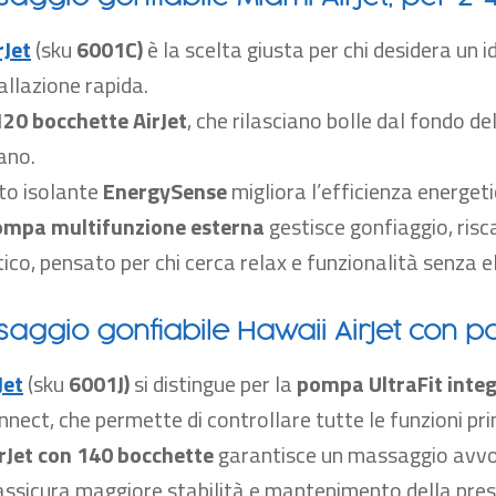
rJet
(sku
6001C
)
è la scelta giusta per chi desidera un
tallazione rapida.
120 bocchette AirJet
, che rilasciano bolle dal fondo d
ano.
nto isolante
EnergySense
migliora l’efficienza energeti
ompa multifunzione esterna
gestisce gonfiaggio, risc
ico, pensato per chi cerca relax e funzionalità senza e
aggio gonfiabile Hawaii AirJet con 
Jet
(sku
6001J
)
si distingue per la
pompa UltraFit inte
ect, che permette di controllare tutte le funzioni pr
rJet con 140 bocchette
garantisce un massaggio avvol
ssicura maggiore stabilità e mantenimento della pres