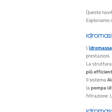
Queste novit
Esploriamo i
Idromass
L’
idromass
prestazioni.
La struttur
più efficien
Il sistema
Ai
la
pompa Ult
filtrazione.
Idromass