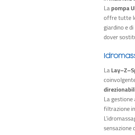
La
pompa Ul
offre tutte 
giardino e di
dover sostitu
Idromass
La
Lay
–
Z
–
S
coinvolgente
direzionabil
La gestione
filtrazione i
L’idromassag
sensazione c