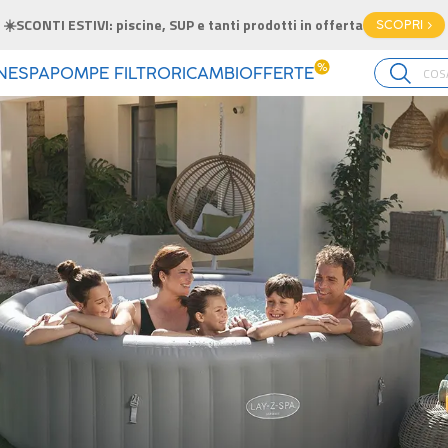
☀️SCONTI ESTIVI: piscine, SUP e tanti prodotti in offerta
SCOPRI >
%
INE
SPA
POMPE FILTRO
RICAMBI
OFFERTE