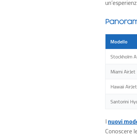
un’esperien
Panoram
Modello
Stockholm Ai
Miami AirJet
Hawaii AirJet
Santorini Hy
I
nuovi mode
Conoscere le