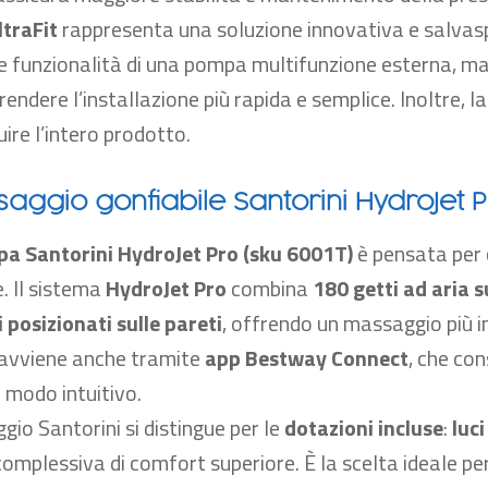
traFit
rappresenta una soluzione innovativa e salvasp
le funzionalità di una pompa multifunzione esterna, ma
 rendere l’installazione più rapida e semplice. Inoltre, 
ire l’intero prodotto.
aggio gonfiabile Santorini HydroJet 
pa Santorini HydroJet Pro
(sku
6001T
)
è pensata per c
. Il sistema
HydroJet Pro
combina
180
getti ad aria 
i posizionati sulle pareti
, offrendo un massaggio più i
 avviene anche tramite
app Bestway Connect
, che co
n modo intuitivo.
gio Santorini si distingue per le
dotazioni incluse
:
luc
omplessiva di comfort superiore. È la scelta ideale per 