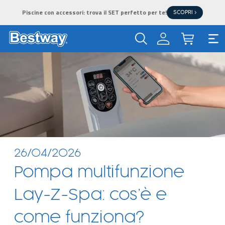
Piscine con accessori: trova il SET perfetto per te!
SCOPRI >
26/04/2026
Pompa multifunzione
Lay-Z-Spa: cos’è e
come funziona?