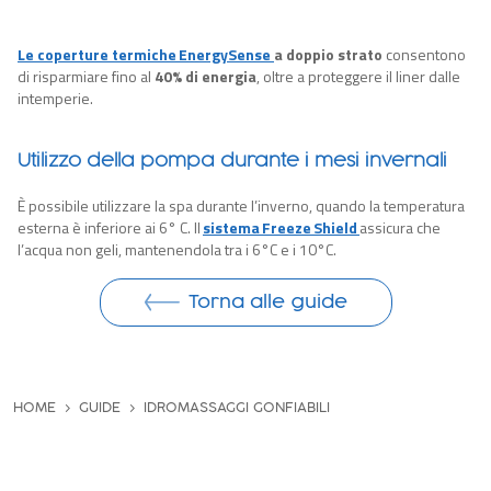
Le coperture termiche EnergySense
a doppio strato
consentono
di risparmiare fino al
40% di energia
, oltre a proteggere il liner dalle
intemperie.
Utilizzo della pompa durante i mesi invernali
È possibile
utilizzare
la spa durante l’inverno, quando la temperatura
esterna è inferiore ai 6° C. Il
sistema Freeze Shield
assicura che
l’acqua non geli,
mantenendola tra i 6°C e i 10°C.
Torna alle guide
HOME
GUIDE
IDROMASSAGGI GONFIABILI