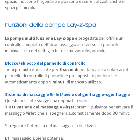
spazio, riducono l’ingombro e possono essere utilizzati anche in
spazi
più piccoli.
Funzioni della pompa Lay-Z-Spa
La
pompa multifunzione Lay
‑Z‑
Spa
è progettata per offrire un
controllo completo dell’idromassaggio attraverso un pannello
intuitivo. Ecco nel dettaglio tutte le funzioni disponibili.
Blocco/sblocco del pannello di controllo
Tieni premuto il pulsante per
3 secondi
per bloccare o sbloccare il
pannello di controllo. Il pannello è preimpostato per bloccarsi
automaticamente dopo
5 minuti
di mancato utilizzo.
Sistema di massaggio AirJet/avvio del gonfiaggio-sgonfiaggio
Questo pulsante svolge
una doppia
funzion
e
:
1.
attivazione del massaggio
AirJet:
premi il pulsante per attivare il
massaggio AirJet
, che
si spegne
rà
automaticamente dopo 30 minuti.
Si
regolare l
’intensità del massaggio su due
livelli.
L1
:
massaggio a piena potenza: