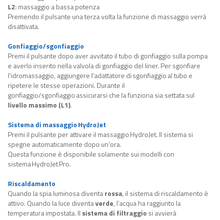
L2
:
massaggio a bassa potenza
Premendo il pulsante una terza volta la funzione di massaggio verrà
disattivata.
Gonfiaggio/sgonfiaggio
Premi il pulsante dopo aver avvitato il tubo di gonfiaggio sulla pompa
e averlo inserito nella valvola di gonfiaggio del liner. Per sgonfiare
l’idromassaggio, aggiungere l’adattatore di sgonfiaggio al tubo e
ripetere le stesse operazioni. Durante il
gonfiaggio/sgonfiaggio assicurarsi che la funziona sia settata sul
livello massimo (L1)
.
Sistema di massaggio HydroJet
Premi il pulsante per attivare il massaggio HydroJet. Il sistema si
spegne automaticamente dopo un’ora.
Questa funzione è disponibile solamente sui modelli con
sistema HydroJet Pro.
Riscaldamento
Quando la spia luminosa diventa
rossa
, il sistema di riscaldamento
è
attivo
. Quando la luce diventa
verde
, l’acqua ha raggiunto la
temperatura impostata. Il
sistema di filtraggio
si avvierà