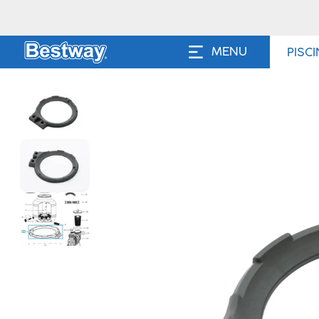
MENU
PISC