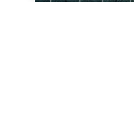
LO SCONTO TI ASPETTA. IS
BESTWAY
Inserisci la tua e-mail per ricevere s
Chi siamo
Lavora con noi
Email
Iscrivendoti, accetti il consenso marke
nostra
informativa.
Vuoi ricevere promozioni pers
profiling
Sì, accetto il consenso profi