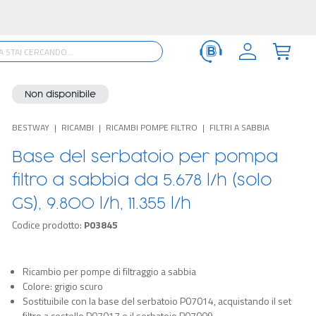
Non disponibile
BESTWAY
RICAMBI
RICAMBI POMPE FILTRO
FILTRI A SABBIA
Base del serbatoio per pompa
filtro a sabbia da 5.678 l/h (solo
GS), 9.800 l/h, 11.355 l/h
Codice prodotto:
P03845
Ricambio per pompe di filtraggio a sabbia
Colore: grigio scuro
Sostituibile con la base del serbatoio P07014, acquistando il set
filtro a cestello P07017 e il serbatoio P07009