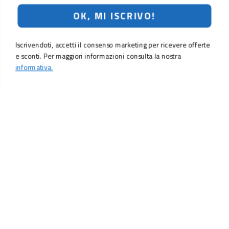
OK, MI ISCRIVO!
Iscrivendoti, accetti il consenso marketing per ricevere offerte
e sconti. Per maggiori informazioni consulta la nostra
informativa.
LO SCONTO TI ASPETTA. ISCRIVITI!
Inserisci la tua e-mail per ricevere subito il
10% di sconto
sul tuo
prossimo ordine.
Email
MI ISCRIVO!
Iscrivendoti, accetti il consenso marketing per ricevere offerte e sconti.
Per maggiori informazioni consulta la nostra
informativa.