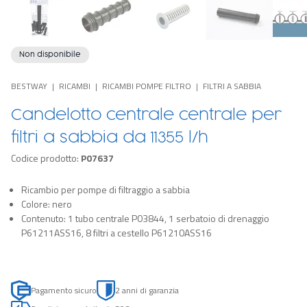
Non disponibile
BESTWAY
RICAMBI
RICAMBI POMPE FILTRO
FILTRI A SABBIA
Candelotto centrale centrale per
filtri a sabbia da 11355 l/h
Codice prodotto:
P07637
Ricambio per pompe di filtraggio a sabbia
Colore: nero
Contenuto: 1 tubo centrale P03844, 1 serbatoio di drenaggio
P61211ASS16, 8 filtri a cestello P61210ASS16
Pagamento sicuro
2 anni di garanzia