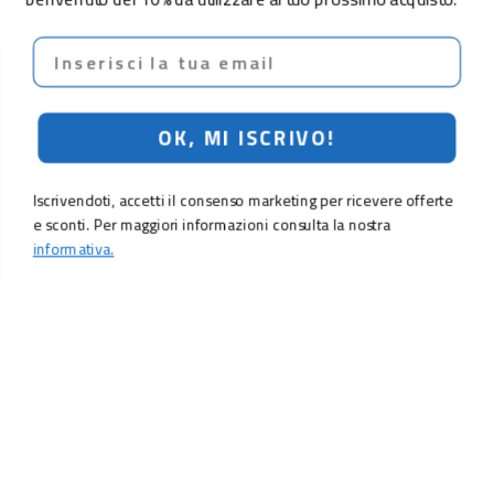
Email
OK, MI ISCRIVO!
Iscrivendoti, accetti il consenso marketing per ricevere offerte
e sconti. Per maggiori informazioni consulta la nostra
informativa.
8,90 €
Aggiungi al carrello
LO SCONTO TI ASPETTA. ISCRIVITI!
Inserisci la tua e-mail per ricevere subito il
10% di sconto
sul tuo
prossimo ordine.