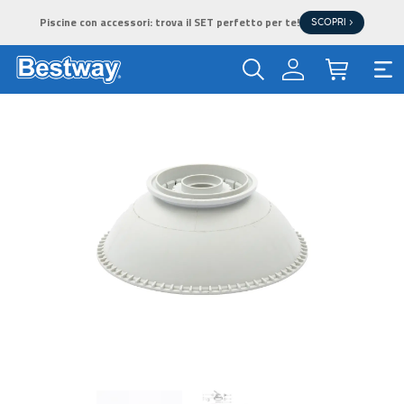
Piscine con accessori: trova il SET perfetto per te!
SCOPRI >