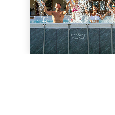
LO SCONTO TI ASPETTA. IS
BESTWAY
Inserisci la tua e-mail per ricevere s
Chi siamo
Lavora con noi
Email
Iscrivendoti, accetti il consenso marke
nostra
informativa.