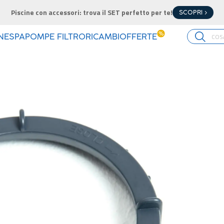
Piscine con accessori: trova il SET perfetto per te!
SCOPRI >
%
INE
SPA
POMPE FILTRO
RICAMBI
OFFERTE