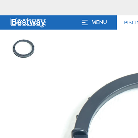
MENU
PISC