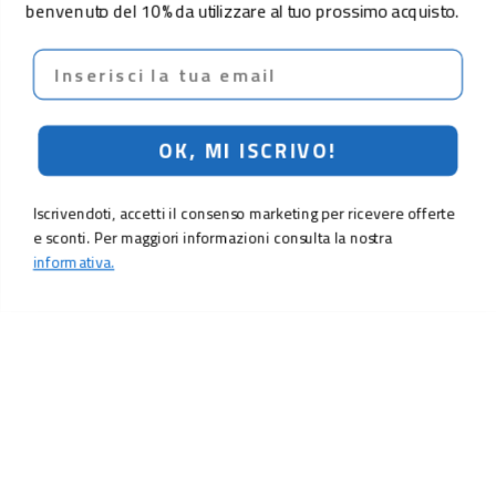
benvenuto del 10% da utilizzare al tuo prossimo acquisto.
Email
OK, MI ISCRIVO!
Iscrivendoti, accetti il consenso marketing per ricevere offerte
e sconti. Per maggiori informazioni consulta la nostra
informativa.
9,90 €
Aggiungi al carrello
LO SCONTO TI ASPETTA. ISCRIVITI!
Inserisci la tua e-mail per ricevere subito il
10% di sconto
sul tuo
prossimo ordine.