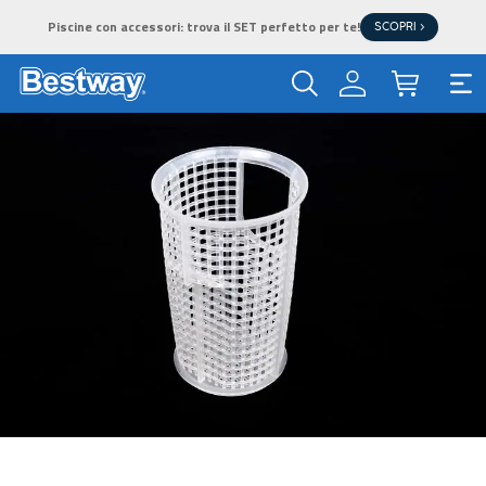
Piscine con accessori: trova il SET perfetto per te!
SCOPRI >