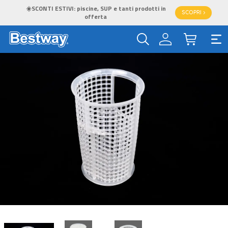
☀️SCONTI ESTIVI: piscine, SUP e tanti prodotti in
SCOPRI >
offerta