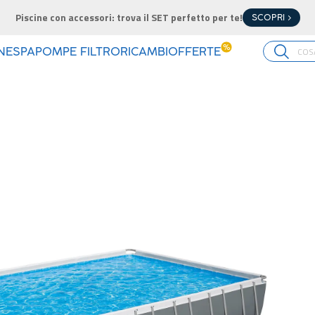
Piscine con accessori: trova il SET perfetto per te!
SCOPRI >
%
INE
SPA
POMPE FILTRO
RICAMBI
OFFERTE