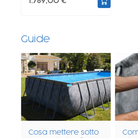
1.769,00 €
Guide
to
Come montare una
Tra