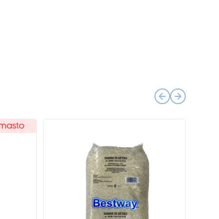
imasto
Novità