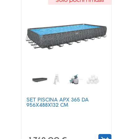
Solo pochi rimasti
SET PISCINA APX 365 DA
956X488X132 CM