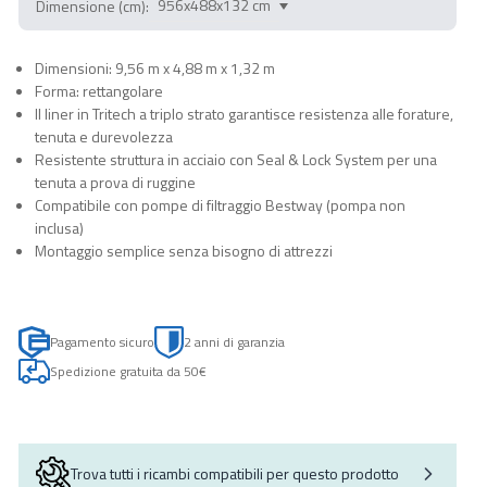
Dimensione (cm):
Dimensioni: 9,56 m x 4,88 m x 1,32 m
Forma: rettangolare
Il liner in Tritech a triplo strato garantisce resistenza alle forature,
tenuta e durevolezza
Resistente struttura in acciaio con Seal & Lock System per una
tenuta a prova di ruggine
Compatibile con pompe di filtraggio Bestway (pompa non
inclusa)
Montaggio semplice senza bisogno di attrezzi
Pagamento sicuro
2 anni di garanzia
Spedizione gratuita da 50€
Trova tutti i ricambi compatibili per questo prodotto