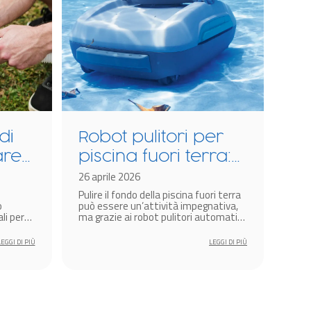
di
Robot pulitori per
are
piscina fuori terra:
llo
differenze, tipologie
26 aprile 2026
Pulire il fondo della piscina fuori terra
e modelli
o
può essere un’attività impegnativa,
li per
ma grazie ai robot pulitori automatici
iscina
Bestway diventa semplice, veloce ed
efficiente.
LEGGI DI PIÙ
LEGGI DI PIÙ