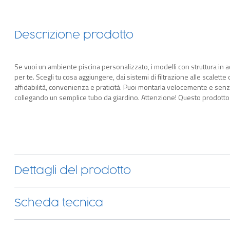
Descrizione prodotto
Se vuoi un ambiente piscina personalizzato, i modelli con struttura in ac
per te. Scegli tu cosa aggiungere, dai sistemi di filtrazione alle scalette 
affidabilità, convenienza e praticità. Puoi montarla velocemente e senza
collegando un semplice tubo da giardino. Attenzione! Questo prodotto c
visita la pagina “Piscine fuori terra complete di accessori”.
Dettagli del prodotto
Scheda tecnica