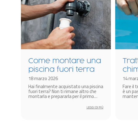
to
Come montare una
Tra
i
piscina fuori terra
chim
18 marzo 2026
dell
14 mar
fuori
Hai finalmente acquistato una piscina
Fare il
com
rare
fuori terra? Non ti rimane altro che
è un pa
 una
montarla e prepararla per il primo
mantener
bagno!
terra e
igienizz
 DI PIÙ
LEGGI DI PIÙ