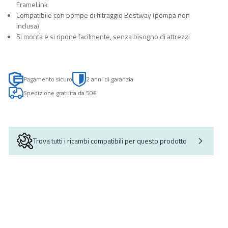
FrameLink
Compatibile con pompe di filtraggio Bestway (pompa non
inclusa)
Si monta e si ripone facilmente, senza bisogno di attrezzi
Pagamento sicuro
2 anni di garanzia
Spedizione gratuita da 50€
Trova tutti i ricambi compatibili per questo prodotto