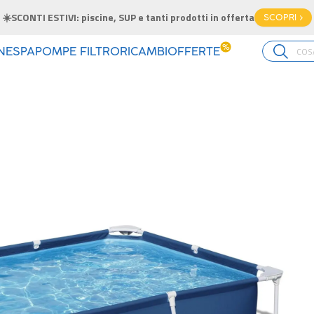
☀️SCONTI ESTIVI: piscine, SUP e tanti prodotti in offerta
SCOPRI >
%
INE
SPA
POMPE FILTRO
RICAMBI
OFFERTE