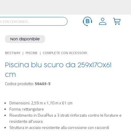
Non disponibile
BESTWAY
PISCINE
COMPLETE CON ACCESSORI
Piscina blu scuro da 259x170x61
cm
Codice prodotto:
56403-5
Dimensioni: 2,59 m x 1,70 m x 61 cm
Forma: rettangolare
Rivestimento in DuraPlus a 3 strati rinforzato contro le forature e
resistente all'usura
Struttura in acciaio resistente alla corrosione con raccordi