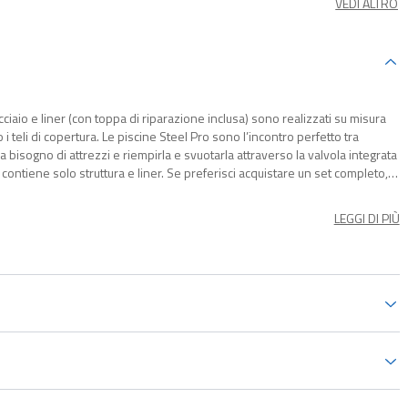
VEDI ALTRO
ciaio e liner (con toppa di riparazione inclusa) sono realizzati su misura
o i teli di copertura. Le piscine Steel Pro sono l’incontro perfetto tra
 bisogno di attrezzi e riempirla e svuotarla attraverso la valvola integrata
ontiene solo struttura e liner. Se preferisci acquistare un set completo,
LEGGI DI PIÙ