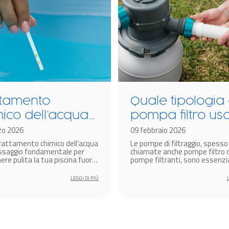
ttamento
Quale tipologia 
ico dell’acqua
pompa filtro us
a piscina: guida
zo 2026
in base al mode
09 febbraio 2026
 trattamento chimico dell’acqua
Le pompe di filtraggio, spesso
pleta
di piscina?
ssaggio fondamentale per
chiamate anche pompe filtro 
e pulita la tua piscina fuori
pompe filtranti, sono essenzia
d essere sicuri che sia sempre
mantenere l’acqua della tua p
ata e pronta per l’uso.
cristallina.
LEGGI DI PIÙ