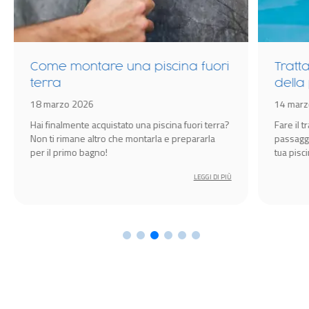
Come montare una piscina fuori
Tratt
terra
della
18 marzo 2026
14 marz
Hai finalmente acquistato una piscina fuori terra?
Fare il 
Non ti rimane altro che montarla e prepararla
passagg
per il primo bagno!
tua pisc
sempre i
LEGGI DI PIÙ