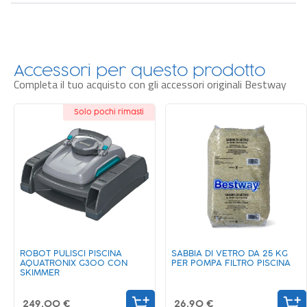
montata tutto l’anno
senza problemi. La piscina APX 365 è dotata
di
tecnologia Polar-Shield
, un innovativo trattamento che protegge
il liner dalle intemperie e dalle basse temperature.
Accessori per questo prodotto
Caratteristiche e design
Completa il tuo acquisto con gli accessori originali Bestway
L’elegante
stampa effetto marmo
all’esterno e il realistico
rivestimento interno effetto mosaico ti faranno vivere un’esperienza
di lusso a ogni tuffo!
Solo pochi rimasti
Novità
ROBOT PULISCI PISCINA
SABBIA DI VETRO DA 25 KG
AQUATRONIX G300 CON
PER POMPA FILTRO PISCINA
SKIMMER
249,00 €
26,90 €