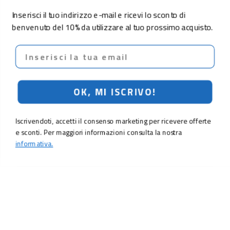
Inserisci il tuo indirizzo e-mail e ricevi lo sconto di
benvenuto del 10% da utilizzare al tuo prossimo acquisto.
Email
OK, MI ISCRIVO!
Iscrivendoti, accetti il consenso marketing per ricevere offerte
e sconti. Per maggiori informazioni consulta la nostra
informativa.
699,00 €
799,00 €
Aggiungi al carrello
LO SCONTO TI ASPETTA. ISCRIVITI!
Inserisci la tua e-mail per ricevere subito il
10% di sconto
sul tuo