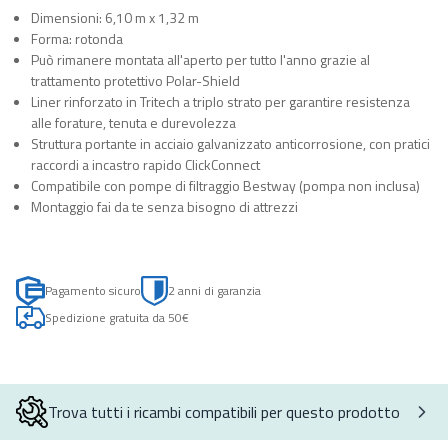
Dimensioni: 6,10 m x 1,32 m
Forma: rotonda
Può rimanere montata all'aperto per tutto l'anno grazie al
trattamento protettivo Polar-Shield
Liner rinforzato in Tritech a triplo strato per garantire resistenza
alle forature, tenuta e durevolezza
Struttura portante in acciaio galvanizzato anticorrosione, con pratici
raccordi a incastro rapido ClickConnect
Compatibile con pompe di filtraggio Bestway (pompa non inclusa)
Montaggio fai da te senza bisogno di attrezzi
Pagamento sicuro
2 anni di garanzia
Spedizione gratuita da 50€
Trova tutti i ricambi compatibili per questo prodotto