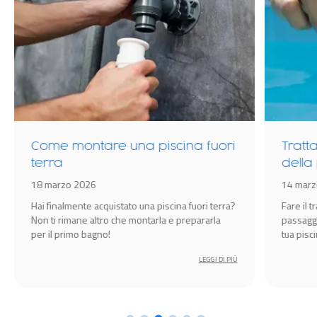
Come montare una piscina fuori
Tratt
terra
della
18 marzo 2026
14 marz
Hai finalmente acquistato una piscina fuori terra?
Fare il 
Non ti rimane altro che montarla e prepararla
passagg
per il primo bagno!
tua pisc
sempre i
LEGGI DI PIÙ