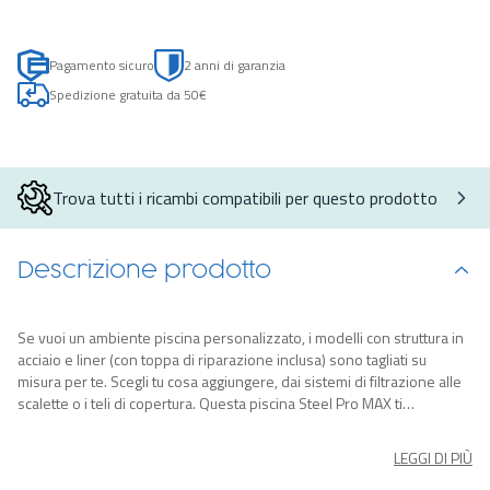
Pagamento sicuro
2 anni di garanzia
Spedizione gratuita da 50€
Trova tutti i ricambi compatibili per questo prodotto
Descrizione prodotto
Se vuoi un ambiente piscina personalizzato, i modelli con struttura in
acciaio e liner (con toppa di riparazione inclusa) sono tagliati su
misura per te. Scegli tu cosa aggiungere, dai sistemi di filtrazione alle
scalette o i teli di copertura. Questa piscina Steel Pro MAX ti
accompagnerà estate dopo estate. Con il sistema FrameLink la
struttura in metallo si monta in un attimo ed è protetta dalla ruggine,
LEGGI DI PIÙ
mentre il liner a 3 strati in DuraPlus garantisce un’ottima resistenza.