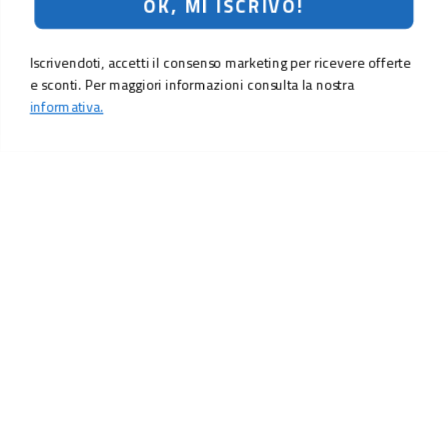
OK, MI ISCRIVO!
Iscrivendoti, accetti il consenso marketing per ricevere offerte
e sconti. Per maggiori informazioni consulta la nostra
informativa.
LO SCONTO TI ASPETTA. ISCRIVITI!
Inserisci la tua e-mail per ricevere subito il
10% di sconto
sul tuo
prossimo ordine.
Email
MI ISCRIVO!
Iscrivendoti, accetti il consenso marketing per ricevere offerte e sconti.
Per maggiori informazioni consulta la nostra
informativa.