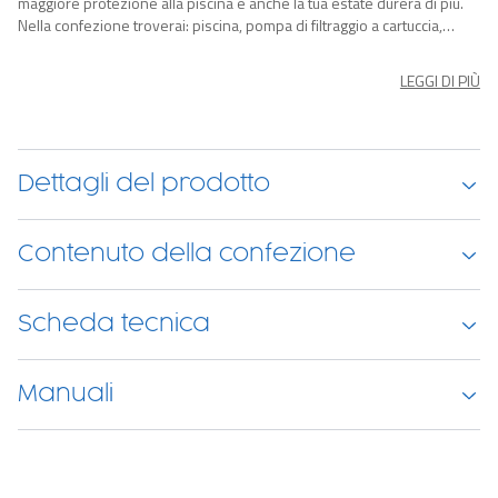
maggiore protezione alla piscina e anche la tua estate durerà di più.
Nella confezione troverai: piscina, pompa di filtraggio a cartuccia,
scaletta di sicurezza, telo di copertura, dosatore cloro ChemConnect,
toppa di riparazione.
LEGGI DI PIÙ
Dettagli del prodotto
Contenuto della confezione
Scheda tecnica
Manuali