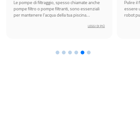
ate anche
Pulire il fondo della piscina fuori terra può
essenziali
essere un’attività impegnativa, ma grazie ai
na
robot pulitori automatici Bestway diventa
semplice, veloce ed efficiente.
LEGGI DI PIÙ
LEGGI DI PIÙ