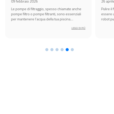
26 aprile 2026
ate anche
Pulire il fondo della piscina fuori terra può
essenziali
essere un’attività impegnativa, ma grazie ai
na
robot pulitori automatici Bestway diventa
semplice, veloce ed efficiente.
LEGGI DI PIÙ
LEGGI DI PIÙ