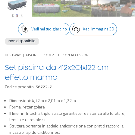
Vedi nel tuo giardino
Vedi immagine 3D
Non disponibile
BESTWAY
PISCINE
COMPLETE CON ACCESSORI
Set piscina da 412x201x122 cm
effetto marmo
Codice prodotto:
56722-7
Dimensioni: 4,12 m x 2,01 m x 1,22 m
Forma: rettangolare
Il liner in Tritech a triplo strato garantisce resistenza alle forature,
tenuta e durevolezza
Struttura portante in acciaio anticorrosione con pratici raccordi a
incastro rapido ClickConnect