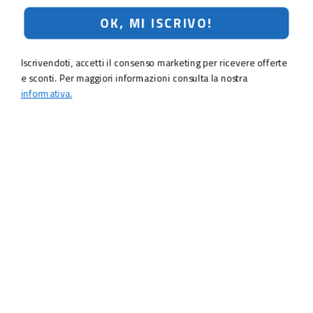
OK, MI ISCRIVO!
Iscrivendoti, accetti il consenso marketing per ricevere offerte
e sconti. Per maggiori informazioni consulta la nostra
informativa.
LO SCONTO TI ASPETTA. ISCRIVITI!
Inserisci la tua e-mail per ricevere subito il
10% di sconto
sul tuo
prossimo ordine.
Email
MI ISCRIVO!
Iscrivendoti, accetti il consenso marketing per ricevere offerte e sconti.
Per maggiori informazioni consulta la nostra
informativa.