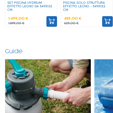
SET PISCINA HYDRIUM
PISCINA SOLO STRUTTURA
EFFETTO LEGNO DA 549X132
EFFETTO LEGNO - 549X122
CM
CM
1.499,00 €
489,00 €
1.899,00 €
629,00 €
Guide