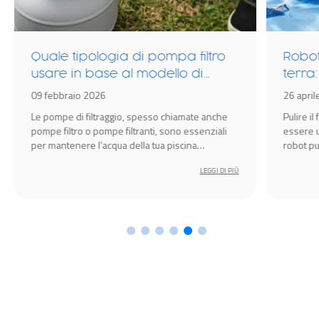
filtro
Robot pulitori per piscina fuori
 di
terra: differenze, tipologie e
modelli
26 aprile 2026
ate anche
Pulire il fondo della piscina fuori terra può
essenziali
essere un’attività impegnativa, ma grazie ai
na
robot pulitori automatici Bestway diventa
semplice, veloce ed efficiente.
LEGGI DI PIÙ
LEGGI DI PIÙ