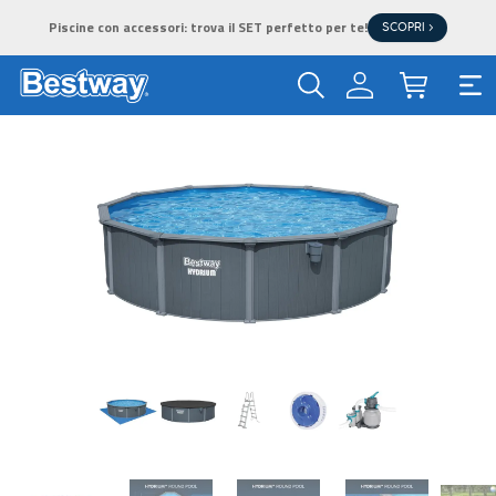
Piscine con accessori: trova il SET perfetto per te!
SCOPRI >