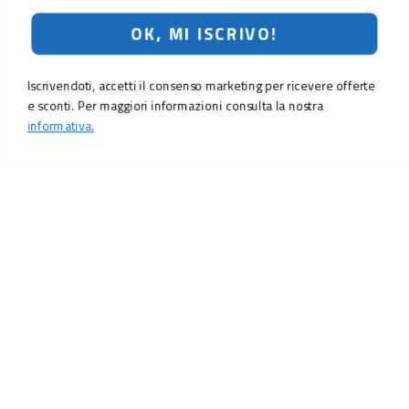
OK, MI ISCRIVO!
Iscrivendoti, accetti il consenso marketing per ricevere offerte
e sconti. Per maggiori informazioni consulta la nostra
informativa.
LO SCONTO TI ASPETTA. ISCRIVITI!
Inserisci la tua e-mail per ricevere subito il
10% di sconto
sul tuo
prossimo ordine.
Email
MI ISCRIVO!
Iscrivendoti, accetti il consenso marketing per ricevere offerte e sconti.
Per maggiori informazioni consulta la nostra
informativa.