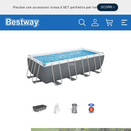
Piscine con accessori: trova il SET perfetto per te!
SCOPRI >