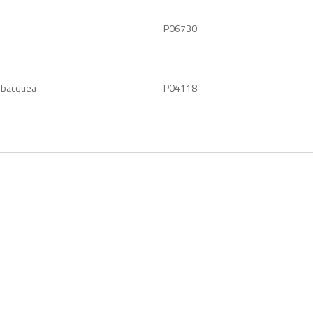
P06730
subacquea
P04118