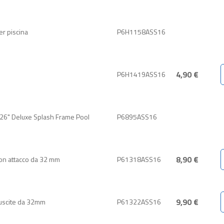
er piscina
P6H1158ASS16
4,90 €
P6H1419ASS16
x26" Deluxe Splash Frame Pool
P6895ASS16
8,90 €
 con attacco da 32 mm
P61318ASS16
9,90 €
n uscite da 32mm
P61322ASS16