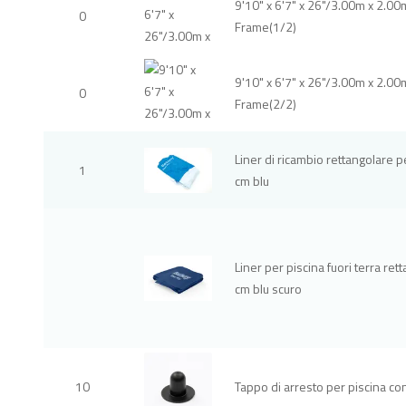
9'10" x 6'7" x 26"/3.00m x 2.0
0
Frame(1/2)
9'10" x 6'7" x 26"/3.00m x 2.0
0
Frame(2/2)
Liner di ricambio rettangolare 
1
cm blu
Liner per piscina fuori terra r
cm blu scuro
10
Tappo di arresto per piscina co