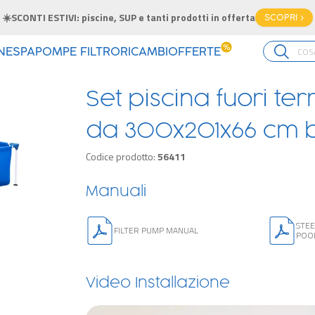
☀️SCONTI ESTIVI: piscine, SUP e tanti prodotti in offerta
SCOPRI >
%
INE
SPA
POMPE FILTRO
RICAMBI
OFFERTE
Set piscina fuori te
da 300x201x66 cm b
Codice prodotto:
56411
Manuali
STE
FILTER PUMP MANUAL
POO
Video Installazione