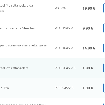
teel Pro rettangolare da
19,90 €
P06358
 cm
9,90 €
scina fuori terra Steel Pro
P61015ASS16
per piscine fuori terra rettangolari
14,90 €
P61016ASS16
1,90 €
teel Pro rettangolare
P61020ASS16
1,90 €
eel Pro
P6995ASS16
tangolare Steel Pro da 300x201x66