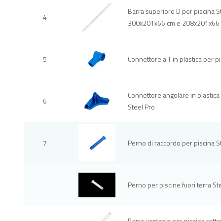
Barra superiore D per piscina S
4
300x201x66 cm e 208x201x66
5
Connettore a T in plastica per pi
Connettore angolare in plastica 
6
Steel Pro
7
Perno di raccordo per piscina S
Perno per piscine fuori terra St
Barra verticale per piscina ret