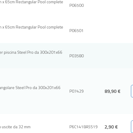
0m x 65cm Rectangular Pool complete
P06500
0m x 65cm Rectangular Pool complete
P06501
per piscina Steel Pro da 300x201x66
P03580
ettangolare Steel Pro da 300x201x66
89,90 €
P07429
2,90 €
n uscite da 32 mm
P6C1418ASS19