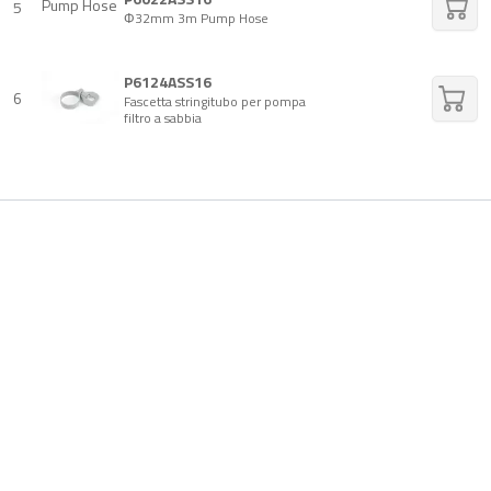
5
Φ32mm 3m Pump Hose
P6124ASS16
6
Fascetta stringitubo per pompa
filtro a sabbia