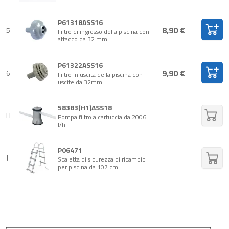
P61318ASS16
8,90 €
5
Filtro di ingresso della piscina con
attacco da 32 mm
P61322ASS16
9,90 €
6
Filtro in uscita della piscina con
uscite da 32mm
58383(H1)ASS18
H
Pompa filtro a cartuccia da 2006
l/h
P06471
J
Scaletta di sicurezza di ricambio
per piscina da 107 cm