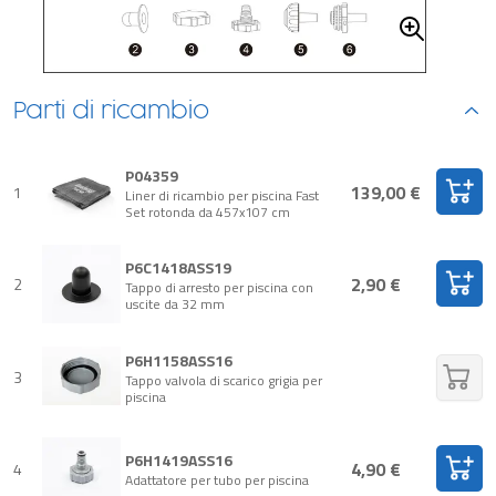
Parti di ricambio
P04359
139,00 €
1
Liner di ricambio per piscina Fast
Set rotonda da 457x107 cm
P6C1418ASS19
2,90 €
2
Tappo di arresto per piscina con
uscite da 32 mm
P6H1158ASS16
3
Tappo valvola di scarico grigia per
piscina
P6H1419ASS16
4,90 €
4
Adattatore per tubo per piscina