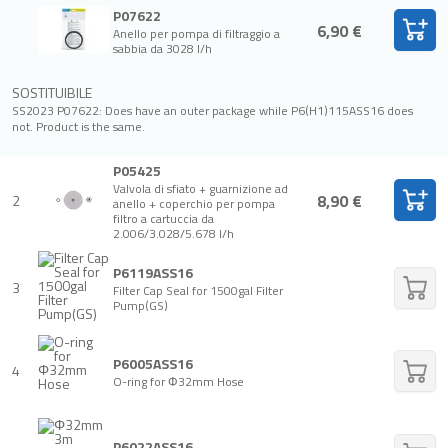
P07622
6,90 €
Anello per pompa di filtraggio a
sabbia da 3028 l/h
SOSTITUIBILE
SS2023 P07622: Does have an outer package while P6(H1)115ASS16 does
not. Product is the same.
P05425
Valvola di sfiato + guarnizione ad
8,90 €
2
anello + coperchio per pompa
filtro a cartuccia da
2.006/3.028/5.678 l/h
P6119ASS16
3
Filter Cap Seal for 1500gal Filter
Pump(GS)
P6005ASS16
4
O-ring for Φ32mm Hose
P6022ASS16