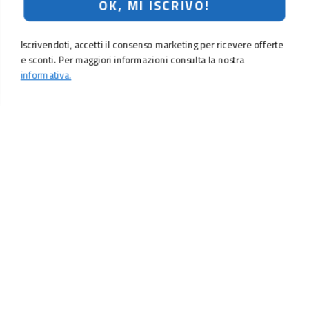
OK, MI ISCRIVO!
Iscrivendoti, accetti il consenso marketing per ricevere offerte
e sconti. Per maggiori informazioni consulta la nostra
informativa.
LO SCONTO TI ASPETTA. ISCRIVITI!
Inserisci la tua e-mail per ricevere subito il
10% di sconto
sul tuo
prossimo ordine.
Email
MI ISCRIVO!
Iscrivendoti, accetti il consenso marketing per ricevere offerte e sconti.
Per maggiori informazioni consulta la nostra
informativa.