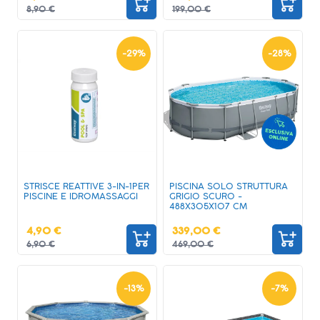
8,90 €
199,00 €
-
29
%
-
28
%
STRISCE REATTIVE 3-IN-1PER
PISCINA SOLO STRUTTURA
PISCINE E IDROMASSAGGI
GRIGIO SCURO -
488X305X107 CM
4,90 €
339,00 €
6,90 €
469,00 €
-
13
%
-
7
%