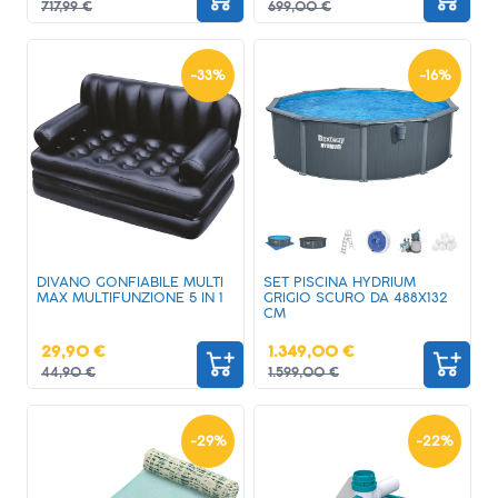
717,99 €
699,00 €
-
33
%
-
16
%
DIVANO GONFIABILE MULTI
SET PISCINA HYDRIUM
MAX MULTIFUNZIONE 5 IN 1
GRIGIO SCURO DA 488X132
CM
29,90 €
1.349,00 €
44,90 €
1.599,00 €
-
29
%
-
22
%