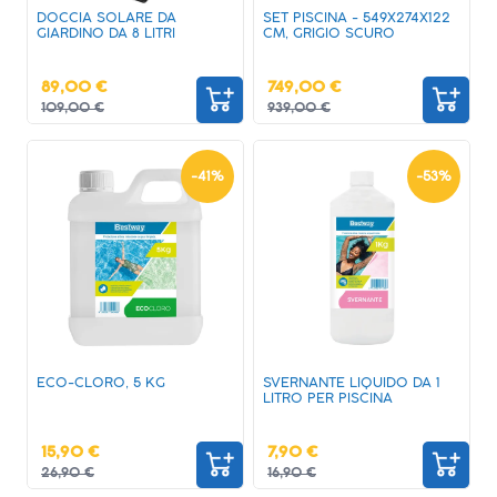
DOCCIA SOLARE DA
SET PISCINA - 549X274X122
GIARDINO DA 8 LITRI
CM, GRIGIO SCURO
89,00 €
749,00 €
109,00 €
939,00 €
-
41
%
-
53
%
ECO-CLORO, 5 KG
SVERNANTE LIQUIDO DA 1
LITRO PER PISCINA
15,90 €
7,90 €
26,90 €
16,90 €