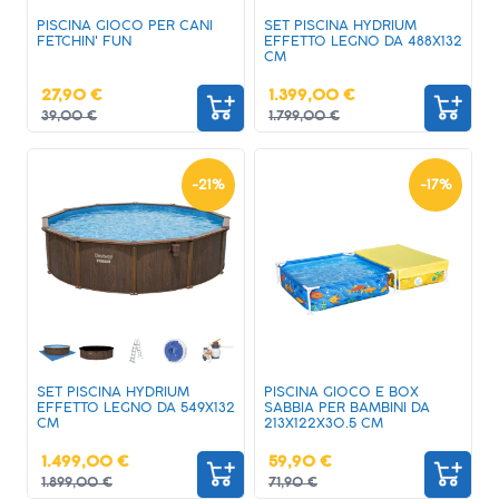
PISCINA GIOCO PER CANI
SET PISCINA HYDRIUM
FETCHIN' FUN
EFFETTO LEGNO DA 488X132
CM
27,90 €
1.399,00 €
39,00 €
1.799,00 €
-
21
%
-
17
%
SET PISCINA HYDRIUM
PISCINA GIOCO E BOX
EFFETTO LEGNO DA 549X132
SABBIA PER BAMBINI DA
CM
213X122X30.5 CM
1.499,00 €
59,90 €
1.899,00 €
71,90 €