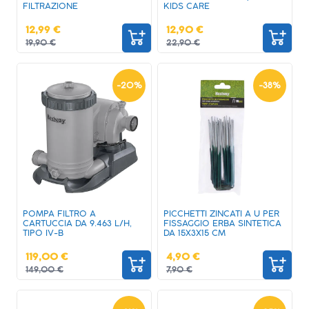
FILTRAZIONE
KIDS CARE
12,99 €
12,90 €
19,90 €
22,90 €
-
20
%
-
38
%
POMPA FILTRO A
PICCHETTI ZINCATI A U PER
CARTUCCIA DA 9.463 L/H,
FISSAGGIO ERBA SINTETICA
TIPO IV-B
DA 15X3X15 CM
119,00 €
4,90 €
149,00 €
7,90 €