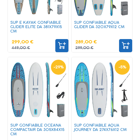
SUP E KAYAK GONFIABILE
SUP GONFIABILE AQUA
GLIDER ELITE DA 381X79X15
GLIDER DA 320X79X12 CM
CM
299,00 €
289,00 €
449,00 €
299,00 €
-
29
%
-
5
%
SUP GONFIABILE OCEANA
SUP GONFIABILE AQUA
COMPACTAIR DA 305X84X15
JOURNEY DA 274X76X12 CM
CM