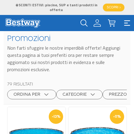
Piscine con accessori: trova il SET perfetto per te!
SCOPRI >
Promozioni
Non farti sfuggire le nostre imperdibili offerte! Aggiungi
questa pagina ai tuoi preferiti ora per restare sempre
aggiornato sui nostri prodotti in evidenza e sulle
promozioni esclusive.
79
RISULTATI
ORDINA PER
CATEGORIE
PREZZO
-
13
%
-
11
%