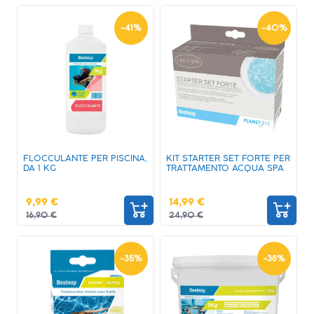
-
41
%
-
40
%
FLOCCULANTE PER PISCINA,
KIT STARTER SET FORTE PER
DA 1 KG
TRATTAMENTO ACQUA SPA
9,99 €
14,99 €
16,90 €
24,90 €
-
35
%
-
38
%