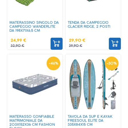
MATERASSINO SINGOLO DA
TENDA DA CAMPEGGIO
CAMPEGGIO WANDERLITE
GLACIER RIDGE, 2 POSTI
DA 198X71X6,5 CM
24,99 €
29,90 €
32,90 €
39,90 €
-
46
%
-
30
%
MATERASSO GONFIABILE
TAVOLA DA SUP E KAYAK
MATRIMONIALE DA
FREESOUL ELITE DA
203X152X36 CM FASHION
335X84X15 CM