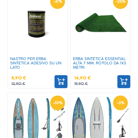
-
31
%
-
25
%
NASTRO PER ERBA
ERBA SINTETICA ESSENTIAL
SINTETICA ADESIVO SU UN
ALTA 7 MM, ROTOLO DA 1X3
LATO​
METRI
8,90 €
14,90 €
12,90 €
19,90 €
-
33
%
-
3
%