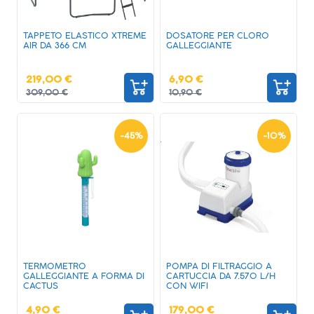
TAPPETO ELASTICO XTREME
DOSATORE PER CLORO
AIR DA 366 CM
GALLEGGIANTE
219,00 €
6,90 €
309,00 €
10,90 €
-
45
%
-
10
%
TERMOMETRO
POMPA DI FILTRAGGIO A
GALLEGGIANTE A FORMA DI
CARTUCCIA DA 7.570 L/H
CACTUS
CON WIFI
4,90 €
179,00 €