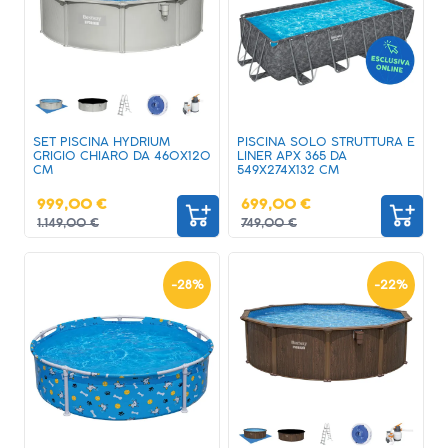
SET PISCINA HYDRIUM
PISCINA SOLO STRUTTURA E
GRIGIO CHIARO DA 460X120
LINER APX 365 DA
CM
549X274X132 CM
999,00 €
699,00 €
1.149,00 €
749,00 €
-
28
%
-
22
%