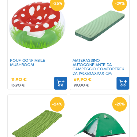
-
25
%
-
29
%
POUF GONFIABILE
MATERASSINO
MUSHROOM
AUTOGONFIANTE DA
CAMPEGGIO COMFORTREK
DA 198X63,5X10,8 CM
11,90 €
69,90 €
15,90 €
99,00 €
-
24
%
-
25
%