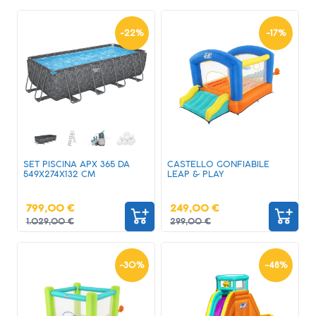
-
22
%
-
17
%
SET PISCINA APX 365 DA
CASTELLO GONFIABILE
549X274X132 CM
LEAP & PLAY
799,00 €
249,00 €
1.029,00 €
299,00 €
-
30
%
-
48
%