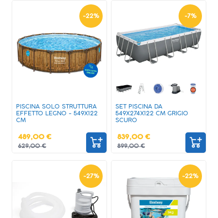
-
22
%
-
7
%
PISCINA SOLO STRUTTURA
SET PISCINA DA
EFFETTO LEGNO - 549X122
549X274X122 CM GRIGIO
CM
SCURO
489,00 €
839,00 €
629,00 €
899,00 €
-
27
%
-
22
%